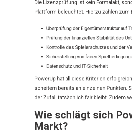
Die Lizenzprüfung ist kein Formalakt, so
Plattform beleuchtet. Hierzu zählen zum B
Überprüfung der Eigentümerstruktur auf 
Prüfung der finanziellen Stabilität des U
Kontrolle des Spielerschutzes und der 
Sicherstellung von fairen Spielbedingung
Datenschutz und IT-Sicherheit
PowerUp hat all diese Kriterien erfolgreic
scheitern bereits an einzelnen Punkten. So
der Zufall tatsächlich fair bleibt. Zude
Wie schlägt sich P
Markt?