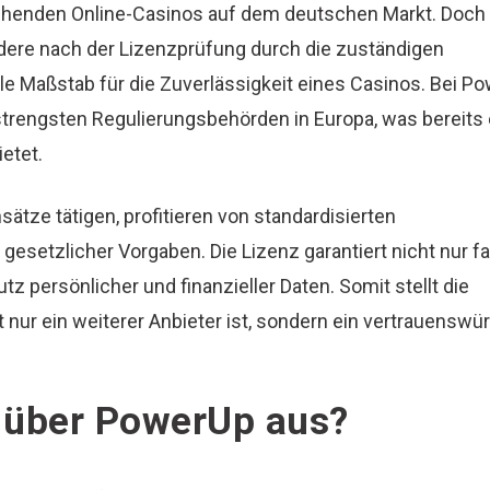
echenden Online-Casinos auf dem deutschen Markt. Doch
ondere nach der Lizenzprüfung durch die zuständigen
ale Maßstab für die Zuverlässigkeit eines Casinos. Bei P
 strengsten Regulierungsbehörden in Europa, was bereits 
etet.
nsätze tätigen, profitieren von standardisierten
gesetzlicher Vorgaben. Die Lizenz garantiert nicht nur fa
 persönlicher und finanzieller Daten. Somit stellt die
nur ein weiterer Anbieter ist, sondern ein vertrauenswür
z über PowerUp aus?