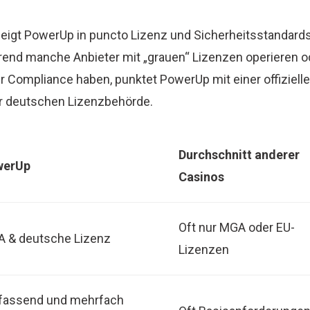
zeigt PowerUp in puncto Lizenz und Sicherheitsstandards
end manche Anbieter mit „grauen“ Lizenzen operieren o
 Compliance haben, punktet PowerUp mit einer offiziell
er deutschen Lizenzbehörde.
Durchschnitt anderer
werUp
Casinos
Oft nur MGA oder EU-
 & deutsche Lizenz
Lizenzen
assend und mehrfach