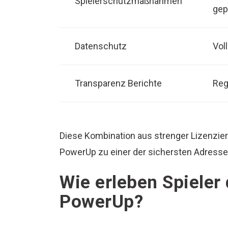
Spielerschutzmaßnahmen
gep
Datenschutz
Vol
Transparenz Berichte
Reg
Diese Kombination aus strenger Lizenzie
PowerUp zu einer der sichersten Adressen
Wie erleben Spieler 
PowerUp?