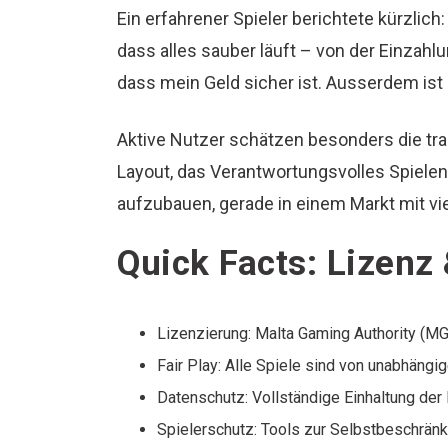
Ein erfahrener Spieler berichtete kürzlich
dass alles sauber läuft – von der Einzahlu
dass mein Geld sicher ist. Ausserdem ist
Aktive Nutzer schätzen besonders die tr
Layout, das Verantwortungsvolles Spielen
aufzubauen, gerade in einem Markt mit vi
Quick Facts: Lizenz
Lizenzierung: Malta Gaming Authority (M
Fair Play: Alle Spiele sind von unabhängig
Datenschutz: Vollständige Einhaltung de
Spielerschutz: Tools zur Selbstbeschrän