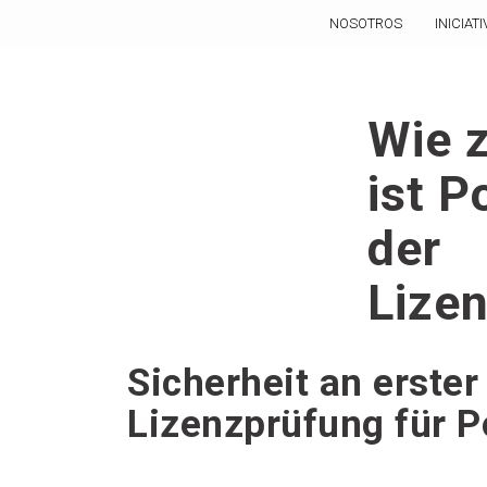
NOSOTROS
INICIAT
Wie 
ist 
der
Lize
Sicherheit an erster
Lizenzprüfung für 