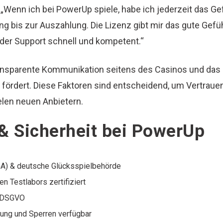
: „Wenn ich bei PowerUp spiele, habe ich jederzeit das Gef
ng bis zur Auszahlung. Die Lizenz gibt mir das gute Gefüh
 der Support schnell und kompetent.“
ansparente Kommunikation seitens des Casinos und das 
 fördert. Diese Faktoren sind entscheidend, um Vertraue
elen neuen Anbietern.
 & Sicherheit bei PowerUp
GA) & deutsche Glücksspielbehörde
en Testlabors zertifiziert
r DSGVO
kung und Sperren verfügbar