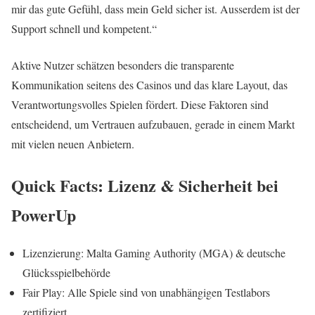
mir das gute Gefühl, dass mein Geld sicher ist. Ausserdem ist der
Support schnell und kompetent.“
Aktive Nutzer schätzen besonders die transparente
Kommunikation seitens des Casinos und das klare Layout, das
Verantwortungsvolles Spielen fördert. Diese Faktoren sind
entscheidend, um Vertrauen aufzubauen, gerade in einem Markt
mit vielen neuen Anbietern.
Quick Facts: Lizenz & Sicherheit bei
PowerUp
Lizenzierung: Malta Gaming Authority (MGA) & deutsche
Glücksspielbehörde
Fair Play: Alle Spiele sind von unabhängigen Testlabors
zertifiziert