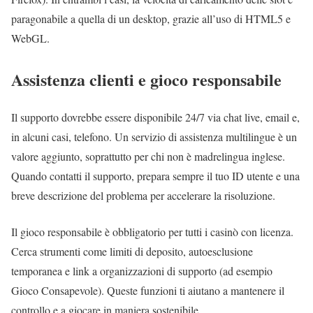
paragonabile a quella di un desktop, grazie all’uso di HTML5 e
WebGL.
Assistenza clienti e gioco responsabile
Il supporto dovrebbe essere disponibile 24/7 via chat live, email e,
in alcuni casi, telefono. Un servizio di assistenza multilingue è un
valore aggiunto, soprattutto per chi non è madrelingua inglese.
Quando contatti il supporto, prepara sempre il tuo ID utente e una
breve descrizione del problema per accelerare la risoluzione.
Il gioco responsabile è obbligatorio per tutti i casinò con licenza.
Cerca strumenti come limiti di deposito, autoesclusione
temporanea e link a organizzazioni di supporto (ad esempio
Gioco Consapevole). Queste funzioni ti aiutano a mantenere il
controllo e a giocare in maniera sostenibile.