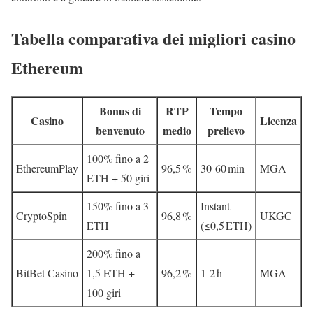
Tabella comparativa dei migliori casino
Ethereum
Bonus di
RTP
Tempo
Casino
Licenza
benvenuto
medio
prelievo
100% fino a 2
EthereumPlay
96,5 %
30‑60 min
MGA
ETH + 50 giri
150% fino a 3
Instant
CryptoSpin
96,8 %
UKGC
ETH
(≤0,5 ETH)
200% fino a
BitBet Casino
1,5 ETH +
96,2 %
1‑2 h
MGA
100 giri