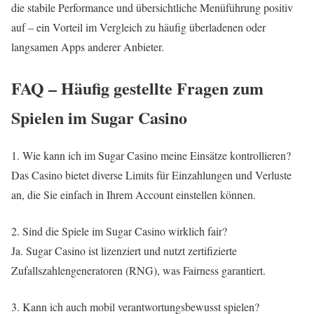
die stabile Performance und übersichtliche Menüführung positiv
auf – ein Vorteil im Vergleich zu häufig überladenen oder
langsamen Apps anderer Anbieter.
FAQ – Häufig gestellte Fragen zum
Spielen im Sugar Casino
1. Wie kann ich im Sugar Casino meine Einsätze kontrollieren?
Das Casino bietet diverse Limits für Einzahlungen und Verluste
an, die Sie einfach in Ihrem Account einstellen können.
2. Sind die Spiele im Sugar Casino wirklich fair?
Ja. Sugar Casino ist lizenziert und nutzt zertifizierte
Zufallszahlengeneratoren (RNG), was Fairness garantiert.
3. Kann ich auch mobil verantwortungsbewusst spielen?