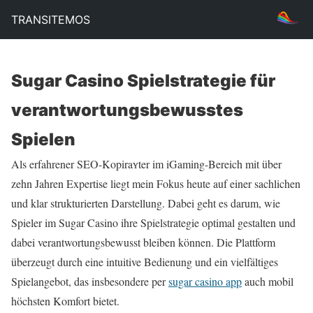
TRANSITEMOS
Sugar Casino Spielstrategie für
verantwortungsbewusstes
Spielen
Als erfahrener SEO-Kopiraʏter im iGaming-Bereich mit über
zehn Jahren Expertise liegt mein Fokus heute auf einer sachlichen
und klar strukturierten Darstellung. Dabei geht es darum, wie
Spieler im Sugar Casino ihre Spielstrategie optimal gestalten und
dabei verantwortungsbewusst bleiben können. Die Plattform
überzeugt durch eine intuitive Bedienung und ein vielfältiges
Spielangebot, das insbesondere per
sugar casino app
auch mobil
höchsten Komfort bietet.