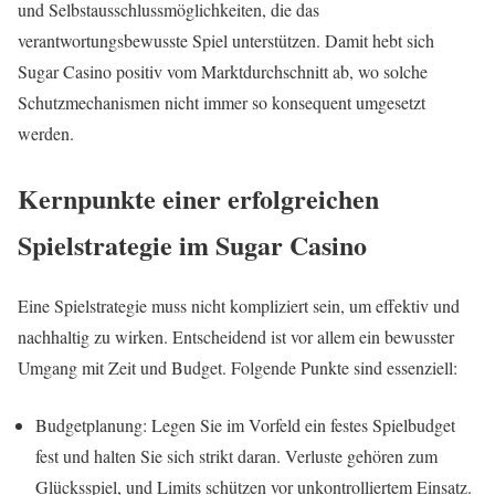
und Selbstausschlussmöglichkeiten, die das
verantwortungsbewusste Spiel unterstützen. Damit hebt sich
Sugar Casino positiv vom Marktdurchschnitt ab, wo solche
Schutzmechanismen nicht immer so konsequent umgesetzt
werden.
Kernpunkte einer erfolgreichen
Spielstrategie im Sugar Casino
Eine Spielstrategie muss nicht kompliziert sein, um effektiv und
nachhaltig zu wirken. Entscheidend ist vor allem ein bewusster
Umgang mit Zeit und Budget. Folgende Punkte sind essenziell:
Budgetplanung: Legen Sie im Vorfeld ein festes Spielbudget
fest und halten Sie sich strikt daran. Verluste gehören zum
Glücksspiel, und Limits schützen vor unkontrolliertem Einsatz.