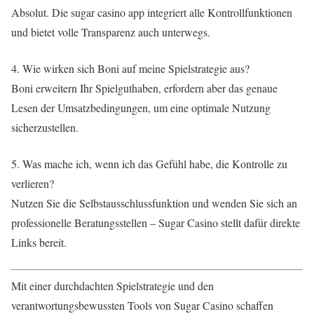
Absolut. Die sugar casino app integriert alle Kontrollfunktionen
und bietet volle Transparenz auch unterwegs.
4. Wie wirken sich Boni auf meine Spielstrategie aus?
Boni erweitern Ihr Spielguthaben, erfordern aber das genaue
Lesen der Umsatzbedingungen, um eine optimale Nutzung
sicherzustellen.
5. Was mache ich, wenn ich das Gefühl habe, die Kontrolle zu
verlieren?
Nutzen Sie die Selbstausschlussfunktion und wenden Sie sich an
professionelle Beratungsstellen – Sugar Casino stellt dafür direkte
Links bereit.
Mit einer durchdachten Spielstrategie und den
verantwortungsbewussten Tools von Sugar Casino schaffen