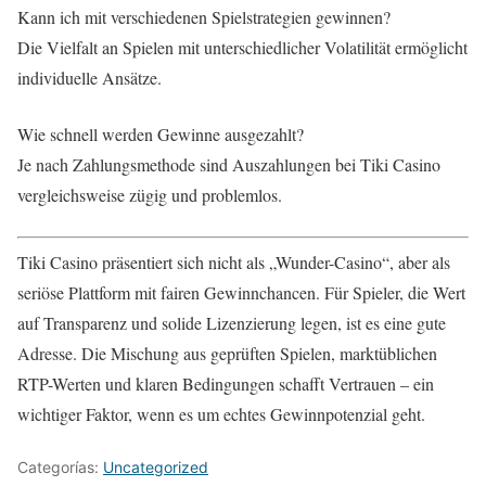
Kann ich mit verschiedenen Spielstrategien gewinnen?
Die Vielfalt an Spielen mit unterschiedlicher Volatilität ermöglicht
individuelle Ansätze.
Wie schnell werden Gewinne ausgezahlt?
Je nach Zahlungsmethode sind Auszahlungen bei Tiki Casino
vergleichsweise zügig und problemlos.
Tiki Casino präsentiert sich nicht als „Wunder-Casino“, aber als
seriöse Plattform mit fairen Gewinnchancen. Für Spieler, die Wert
auf Transparenz und solide Lizenzierung legen, ist es eine gute
Adresse. Die Mischung aus geprüften Spielen, marktüblichen
RTP-Werten und klaren Bedingungen schafft Vertrauen – ein
wichtiger Faktor, wenn es um echtes Gewinnpotenzial geht.
Categorías:
Uncategorized