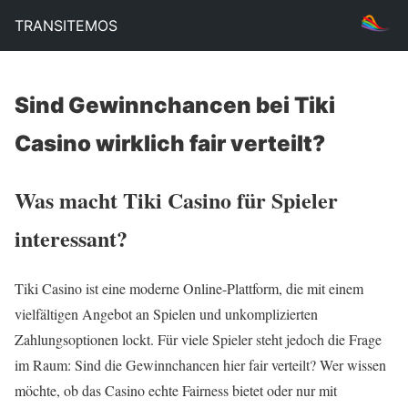
TRANSITEMOS
Sind Gewinnchancen bei Tiki
Casino wirklich fair verteilt?
Was macht Tiki Casino für Spieler
interessant?
Tiki Casino ist eine moderne Online-Plattform, die mit einem
vielfältigen Angebot an Spielen und unkomplizierten
Zahlungsoptionen lockt. Für viele Spieler steht jedoch die Frage
im Raum: Sind die Gewinnchancen hier fair verteilt? Wer wissen
möchte, ob das Casino echte Fairness bietet oder nur mit