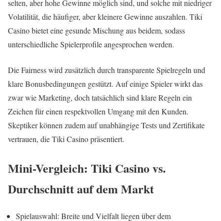
selten, aber hohe Gewinne möglich sind, und solche mit niedriger
Volatilität, die häufiger, aber kleinere Gewinne auszahlen. Tiki
Casino bietet eine gesunde Mischung aus beidem, sodass
unterschiedliche Spielerprofile angesprochen werden.
Die Fairness wird zusätzlich durch transparente Spielregeln und
klare Bonusbedingungen gestützt. Auf einige Spieler wirkt das
zwar wie Marketing, doch tatsächlich sind klare Regeln ein
Zeichen für einen respektvollen Umgang mit den Kunden.
Skeptiker können zudem auf unabhängige Tests und Zertifikate
vertrauen, die Tiki Casino präsentiert.
Mini-Vergleich: Tiki Casino vs.
Durchschnitt auf dem Markt
Spielauswahl: Breite und Vielfalt liegen über dem