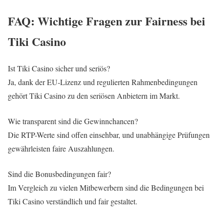
FAQ: Wichtige Fragen zur Fairness bei
Tiki Casino
Ist Tiki Casino sicher und seriös?
Ja, dank der EU-Lizenz und regulierten Rahmenbedingungen
gehört Tiki Casino zu den seriösen Anbietern im Markt.
Wie transparent sind die Gewinnchancen?
Die RTP-Werte sind offen einsehbar, und unabhängige Prüfungen
gewährleisten faire Auszahlungen.
Sind die Bonusbedingungen fair?
Im Vergleich zu vielen Mitbewerbern sind die Bedingungen bei
Tiki Casino verständlich und fair gestaltet.