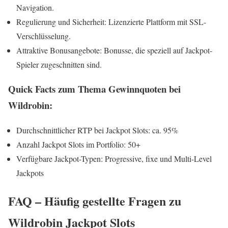
Navigation.
Regulierung und Sicherheit: Lizenzierte Plattform mit SSL-
Verschlüsselung.
Attraktive Bonusangebote: Bonusse, die speziell auf Jackpot-
Spieler zugeschnitten sind.
Quick Facts zum Thema Gewinnquoten bei
Wildrobin:
Durchschnittlicher RTP bei Jackpot Slots: ca. 95%
Anzahl Jackpot Slots im Portfolio: 50+
Verfügbare Jackpot-Typen: Progressive, fixe und Multi-Level
Jackpots
FAQ – Häufig gestellte Fragen zu
Wildrobin Jackpot Slots