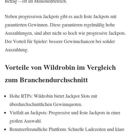
Betrag – oft im Millionenbereich.
Neben progressiven Jackpots gibt es auch feste Jackpots mit
garantierten Gewinnen. Diese garantieren regelmäßig hohe
Auszahlungen, sind aber nicht so hoch wie progressive Jackpots.
Der Vorteil für Spieler: bessere Gewinnchancen bei solider
Auszahlung.
Vorteile von Wildrobin im Vergleich
zum Branchendurchschnitt
Hohe RTPs: Wildrobin bietet Jackpot Slots mit
überdurchschnittlichen Gewinnquoten.
Vielfalt an Jackpots: Progressive und feste Jackpots in einer
großen Auswahl.
Benutzerfreundliche Plattform: Schnelle Ladezeiten und klare