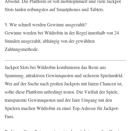
Absolut. Die Plattform ist voll mobiloptimiert und viele Jackpot
Slots laufen reibungslos auf Smartphones und Tablets.
5. Wie schnell werden Gewinne ausgezahlt?
Gewinne werden bei Wildrobin in der Regel innerhalb von 24
Stunden ausgezahlt, abhängig von der gewählten
Zahlungsmethode.
Jackpot Slots bei Wildrobin kombinieren das Beste aus
Spannung, attraktiven Gewinnquoten und sicherem Spielumfeld.
Wer auf der Suche nach großen Jackpots mit fairen Chancen ist,
sollte diese Plattform unbedingt testen. Die Vielfalt der Spiele,
transparente Gewinnquoten und der faire Umgang mit den
Spielern machen Wildrobin zu einer Top-Adresse für Jackpot-
Fans.