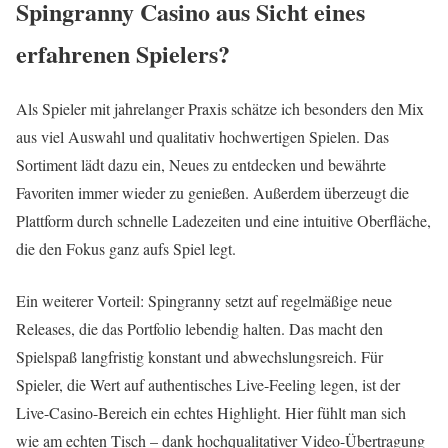
Spingranny Casino aus Sicht eines
erfahrenen Spielers?
Als Spieler mit jahrelanger Praxis schätze ich besonders den Mix
aus viel Auswahl und qualitativ hochwertigen Spielen. Das
Sortiment lädt dazu ein, Neues zu entdecken und bewährte
Favoriten immer wieder zu genießen. Außerdem überzeugt die
Plattform durch schnelle Ladezeiten und eine intuitive Oberfläche,
die den Fokus ganz aufs Spiel legt.
Ein weiterer Vorteil: Spingranny setzt auf regelmäßige neue
Releases, die das Portfolio lebendig halten. Das macht den
Spielspaß langfristig konstant und abwechslungsreich. Für
Spieler, die Wert auf authentisches Live-Feeling legen, ist der
Live-Casino-Bereich ein echtes Highlight. Hier fühlt man sich
wie am echten Tisch – dank hochqualitativer Video-Übertragung