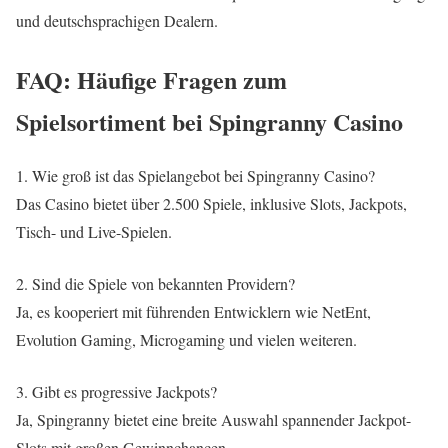
und deutschsprachigen Dealern.
FAQ: Häufige Fragen zum
Spielsortiment bei Spingranny Casino
1. Wie groß ist das Spielangebot bei Spingranny Casino?
Das Casino bietet über 2.500 Spiele, inklusive Slots, Jackpots,
Tisch- und Live-Spielen.
2. Sind die Spiele von bekannten Providern?
Ja, es kooperiert mit führenden Entwicklern wie NetEnt,
Evolution Gaming, Microgaming und vielen weiteren.
3. Gibt es progressive Jackpots?
Ja, Spingranny bietet eine breite Auswahl spannender Jackpot-
Slots mit großen Gewinnchancen.