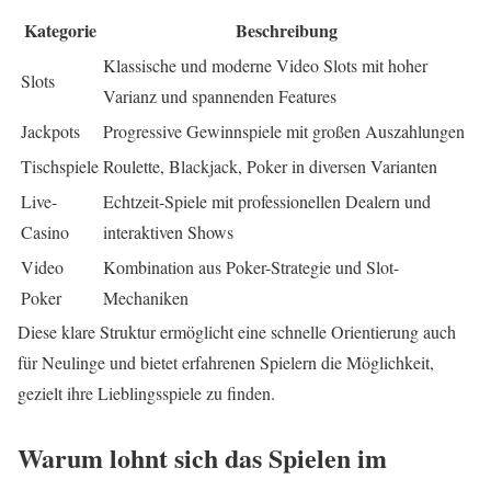
Kategorie
Beschreibung
Klassische und moderne Video Slots mit hoher
Slots
Varianz und spannenden Features
Jackpots
Progressive Gewinnspiele mit großen Auszahlungen
Tischspiele
Roulette, Blackjack, Poker in diversen Varianten
Live-
Echtzeit-Spiele mit professionellen Dealern und
Casino
interaktiven Shows
Video
Kombination aus Poker-Strategie und Slot-
Poker
Mechaniken
Diese klare Struktur ermöglicht eine schnelle Orientierung auch
für Neulinge und bietet erfahrenen Spielern die Möglichkeit,
gezielt ihre Lieblingsspiele zu finden.
Warum lohnt sich das Spielen im