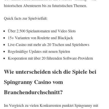
historischen Abenteuern bis zu futuristischen Themen.
Quick facts zur Spielvielfalt:
Über 2.500 Spielautomaten und Video Slots
15+ Varianten von Roulette und Blackjack
Live-Casino mit mehr als 20 Tischen und Spielshows
Regelmäßige Updates mit neuen Spielen
Kooperation mit über 20 führenden Software-Providern
Wie unterscheiden sich die Spiele bei
Spingranny Casino vom
Branchendurchschnitt?
Im Vergleich zu vielen Konkurrenten punktet Spingranny mit