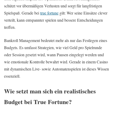
schützt vor übermäßigen Verlusten und sorgt für langfristigen
Spielspaß. Gerade bei
true fortune
gilt: Wer seine Einsätze clever
verteilt, kann entspannter spielen und bessere Entscheidungen
treffen.
Bankroll Management bedeutet mehr als nur das Festlegen eines
Budgets. Es umfasst Strategien, wie viel Geld pro Spielrunde
oder Session gesetzt wird, wann Pausen eingelegt werden und
wie emotionale Kontrolle bewahrt wird. Gerade in einem Casino
mit dynamischen Live- sowie Automatenspielen ist dieses Wissen
essenziell.
Wie setzt man sich ein realistisches
Budget bei True Fortune?