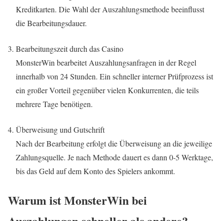
Kreditkarten. Die Wahl der Auszahlungsmethode beeinflusst
die Bearbeitungsdauer.
Bearbeitungszeit durch das Casino
MonsterWin bearbeitet Auszahlungsanfragen in der Regel
innerhalb von 24 Stunden. Ein schneller interner Prüfprozess ist
ein großer Vorteil gegenüber vielen Konkurrenten, die teils
mehrere Tage benötigen.
Überweisung und Gutschrift
Nach der Bearbeitung erfolgt die Überweisung an die jeweilige
Zahlungsquelle. Je nach Methode dauert es dann 0-5 Werktage,
bis das Geld auf dem Konto des Spielers ankommt.
Warum ist MonsterWin bei
Auszahlungen schneller als andere?