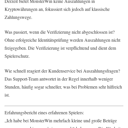
Derzeit bietet MonsterWin keine Auszahlungen in
Kryptowährungen an, fokussiert sich jedoch auf klassische
Zahlungswege.
Was passiert, wenn die Verifizierung nicht abgeschlossen ist?
Ohne erfolgreiche Identitätsprüfung werden Auszahlungen nicht
freigegeben. Die Verifizierung ist verpflichtend und dient dem
Spielerschutz.
Wie schnell reagiert der Kundenservice bei Auszahlungsfragen?
Das Support-Team antwortet in der Regel innerhalb weniger
Stunden, häufig sogar schneller, was bei Problemen sehr hilfreich
ist.
Erfahrungsbericht eines erfahrenen Spielers:
„Ich habe bei MonsterWin mehrfach kleine und große Beträge