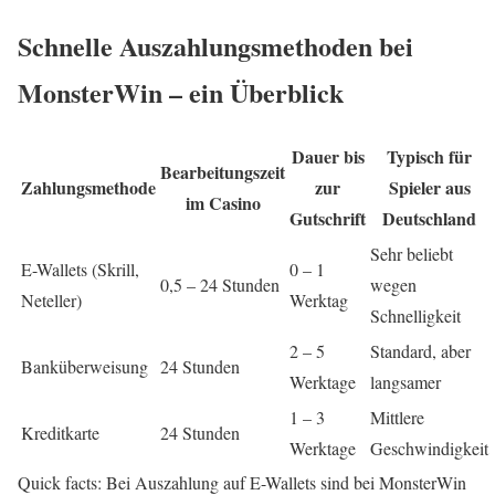
Schnelle Auszahlungsmethoden bei
MonsterWin – ein Überblick
Dauer bis
Typisch für
Bearbeitungszeit
Zahlungsmethode
zur
Spieler aus
im Casino
Gutschrift
Deutschland
Sehr beliebt
E-Wallets (Skrill,
0 – 1
0,5 – 24 Stunden
wegen
Neteller)
Werktag
Schnelligkeit
2 – 5
Standard, aber
Banküberweisung
24 Stunden
Werktage
langsamer
1 – 3
Mittlere
Kreditkarte
24 Stunden
Werktage
Geschwindigkeit
Quick facts: Bei Auszahlung auf E-Wallets sind bei MonsterWin