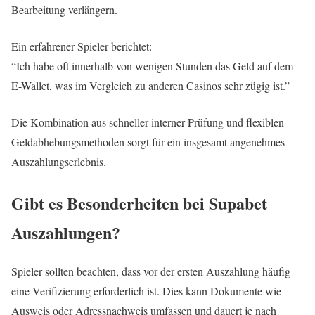
Bearbeitung verlängern.
Ein erfahrener Spieler berichtet:
“Ich habe oft innerhalb von wenigen Stunden das Geld auf dem
E-Wallet, was im Vergleich zu anderen Casinos sehr zügig ist.”
Die Kombination aus schneller interner Prüfung und flexiblen
Geldabhebungsmethoden sorgt für ein insgesamt angenehmes
Auszahlungserlebnis.
Gibt es Besonderheiten bei Supabet
Auszahlungen?
Spieler sollten beachten, dass vor der ersten Auszahlung häufig
eine Verifizierung erforderlich ist. Dies kann Dokumente wie
Ausweis oder Adressnachweis umfassen und dauert je nach