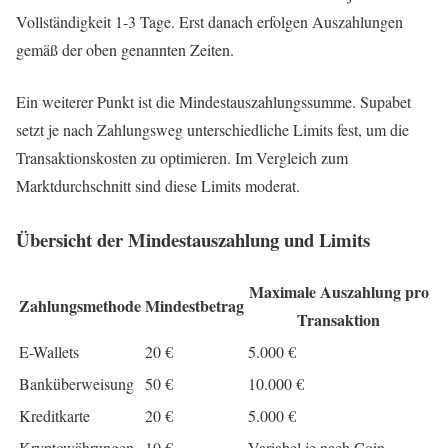
Vollständigkeit 1-3 Tage. Erst danach erfolgen Auszahlungen
gemäß der oben genannten Zeiten.
Ein weiterer Punkt ist die Mindestauszahlungssumme. Supabet
setzt je nach Zahlungsweg unterschiedliche Limits fest, um die
Transaktionskosten zu optimieren. Im Vergleich zum
Marktdurchschnitt sind diese Limits moderat.
Übersicht der Mindestauszahlung und Limits
Maximale Auszahlung pro
Zahlungsmethode
Mindestbetrag
Transaktion
E-Wallets
20 €
5.000 €
Banküberweisung
50 €
10.000 €
Kreditkarte
20 €
5.000 €
Kryptowährungen
10 €
Variabel je nach Coin