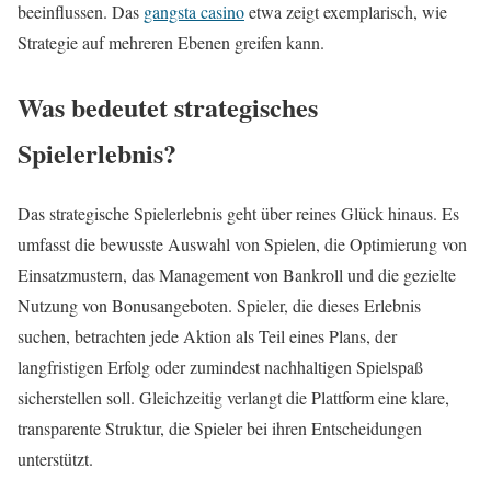
beeinflussen. Das
gangsta casino
etwa zeigt exemplarisch, wie
Strategie auf mehreren Ebenen greifen kann.
Was bedeutet strategisches
Spielerlebnis?
Das strategische Spielerlebnis geht über reines Glück hinaus. Es
umfasst die bewusste Auswahl von Spielen, die Optimierung von
Einsatzmustern, das Management von Bankroll und die gezielte
Nutzung von Bonusangeboten. Spieler, die dieses Erlebnis
suchen, betrachten jede Aktion als Teil eines Plans, der
langfristigen Erfolg oder zumindest nachhaltigen Spielspaß
sicherstellen soll. Gleichzeitig verlangt die Plattform eine klare,
transparente Struktur, die Spieler bei ihren Entscheidungen
unterstützt.