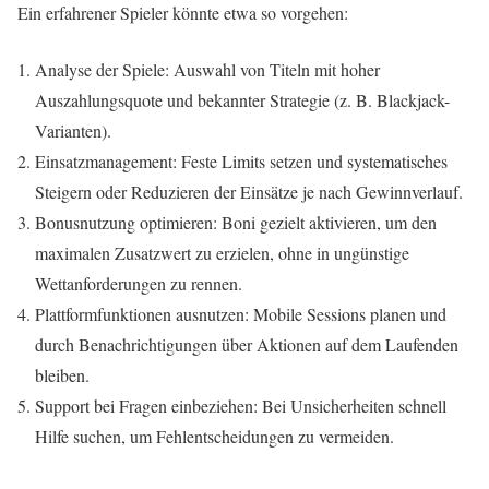
Ein erfahrener Spieler könnte etwa so vorgehen:
Analyse der Spiele: Auswahl von Titeln mit hoher
Auszahlungsquote und bekannter Strategie (z. B. Blackjack-
Varianten).
Einsatzmanagement: Feste Limits setzen und systematisches
Steigern oder Reduzieren der Einsätze je nach Gewinnverlauf.
Bonusnutzung optimieren: Boni gezielt aktivieren, um den
maximalen Zusatzwert zu erzielen, ohne in ungünstige
Wettanforderungen zu rennen.
Plattformfunktionen ausnutzen: Mobile Sessions planen und
durch Benachrichtigungen über Aktionen auf dem Laufenden
bleiben.
Support bei Fragen einbeziehen: Bei Unsicherheiten schnell
Hilfe suchen, um Fehlentscheidungen zu vermeiden.