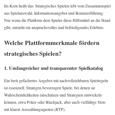
Im Kern heißt das: Strategisches Spielen lebt vom Zusammenspiel
aus Spielauswahl, Informationsangebot und Benutzerführung.
Nur wenn die Plattform dem Spieler diese Hilfsmittel an die Hand
gibt, entsteht ein anspruchsvolles und befriedigendes Erlebnis.
Welche Plattformmerkmale fördern
strategisches Spielen?
1. Umfangreicher und transparenter Spielkatalog
Ein breit gefächertes Angebot mit nachvollziehbaren Spielregeln
ist essenziell. Strategen bevorzugen Spiele, bei denen sie
Wahrscheinlichkeiten einschätzen und Strategien entwickeln
können, etwa Poker oder Blackjack, aber auch vielfältige Slots
mit klaren Auszahlungsquoten (RTP).