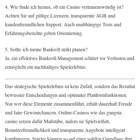
4. Wie finde ich heraus, ob ein Casino vertrauenswürdig ist?
Achten Sie auf gültige Lizenzen, transparente AGB und
kundenfreundlichen Support. Auch unabhängige Tests und
Erfahrungsberichte geben Orientierung.
5. Sollte ich meine Bankroll strikt planen?
Ja, ein effektives Bankroll-Management schützt vor Verlusten und
ermöglicht ein nachhaltiges Spielerlebnis.
Das strategische Spielerlebnis ist kein Zufall, sondern das Resultat
bewusster Entscheidungen und optimaler Plattformfunktionen.
Nur wer diese Elemente zusammenführt, erhält dauerhaft Freude
und faire Gewinnchancen. Online-Casinos wie das gangsta
casino setzen dafür Maßstäbe, indem sie Spielvielfalt,
Benutzerfreundlichkeit und transparente Angebote intelligent
kombinieren. Spieler können so auf einer soliden Grundlage ihre