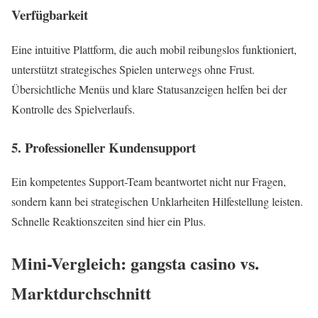
Verfügbarkeit
Eine intuitive Plattform, die auch mobil reibungslos funktioniert,
unterstützt strategisches Spielen unterwegs ohne Frust.
Übersichtliche Menüs und klare Statusanzeigen helfen bei der
Kontrolle des Spielverlaufs.
5. Professioneller Kundensupport
Ein kompetentes Support-Team beantwortet nicht nur Fragen,
sondern kann bei strategischen Unklarheiten Hilfestellung leisten.
Schnelle Reaktionszeiten sind hier ein Plus.
Mini-Vergleich: gangsta casino vs.
Marktdurchschnitt