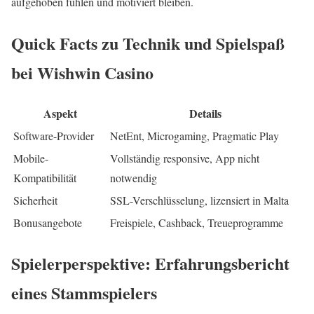
aufgehoben fühlen und motiviert bleiben.
Quick Facts zu Technik und Spielspaß
bei Wishwin Casino
Aspekt
Details
Software-Provider
NetEnt, Microgaming, Pragmatic Play
Mobile-
Vollständig responsive, App nicht
Kompatibilität
notwendig
Sicherheit
SSL-Verschlüsselung, lizensiert in Malta
Bonusangebote
Freispiele, Cashback, Treueprogramme
Spielerperspektive: Erfahrungsbericht
eines Stammspielers