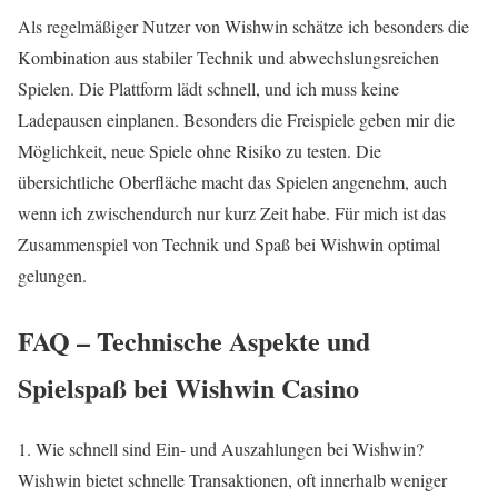
Als regelmäßiger Nutzer von Wishwin schätze ich besonders die
Kombination aus stabiler Technik und abwechslungsreichen
Spielen. Die Plattform lädt schnell, und ich muss keine
Ladepausen einplanen. Besonders die Freispiele geben mir die
Möglichkeit, neue Spiele ohne Risiko zu testen. Die
übersichtliche Oberfläche macht das Spielen angenehm, auch
wenn ich zwischendurch nur kurz Zeit habe. Für mich ist das
Zusammenspiel von Technik und Spaß bei Wishwin optimal
gelungen.
FAQ – Technische Aspekte und
Spielspaß bei Wishwin Casino
1. Wie schnell sind Ein- und Auszahlungen bei Wishwin?
Wishwin bietet schnelle Transaktionen, oft innerhalb weniger