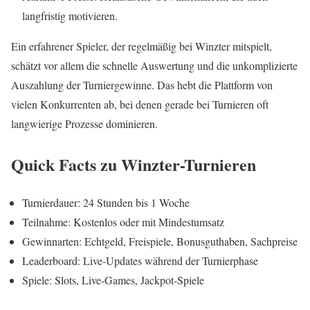
langfristig motivieren.
Ein erfahrener Spieler, der regelmäßig bei Winzter mitspielt,
schätzt vor allem die schnelle Auswertung und die unkomplizierte
Auszahlung der Turniergewinne. Das hebt die Plattform von
vielen Konkurrenten ab, bei denen gerade bei Turnieren oft
langwierige Prozesse dominieren.
Quick Facts zu Winzter-Turnieren
Turnierdauer: 24 Stunden bis 1 Woche
Teilnahme: Kostenlos oder mit Mindestumsatz
Gewinnarten: Echtgeld, Freispiele, Bonusguthaben, Sachpreise
Leaderboard: Live-Updates während der Turnierphase
Spiele: Slots, Live-Games, Jackpot-Spiele