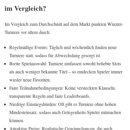
im Vergleich?
Im Vergleich zum Durchschnitt auf dem Markt punkten Winzter-
Turniere vor allem durch:
Regelmäßige Events: Täglich und wöchentlich finden neue
Turniere statt, sodass für Abwechslung gesorgt ist.
Breite Spielauswahl: Turniere umfassen sowohl beliebte Slots
als auch weniger bekannte Titel – so entdecken Spieler immer
wieder neue Favoriten.
Faire Teilnahmebedingungen: Keine versteckten Klauseln,
transparente Regeln und faire Leaderboards.
Niedrige Einstiegshürden: Oft gibt es Turniere ohne hohen
Mindesteinsatz, sodass auch Gelegenheits-Spieler mitmachen
können.
Attraktive Preise: Realistische Gewinnchancen, die auch