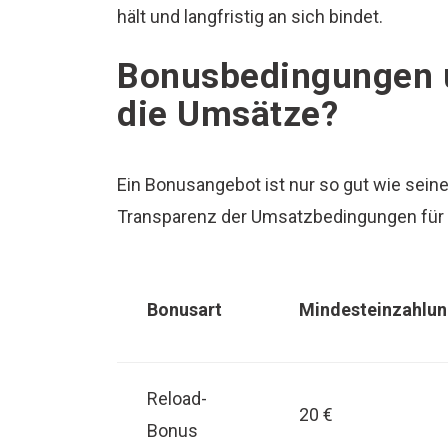
hält und langfristig an sich bindet.
Bonusbedingungen u
die Umsätze?
Ein Bonusangebot ist nur so gut wie sein
Transparenz der Umsatzbedingungen für
Bonusart
Mindesteinzahlu
Reload-
20 €
Bonus