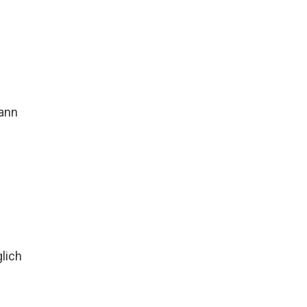
kann
lich