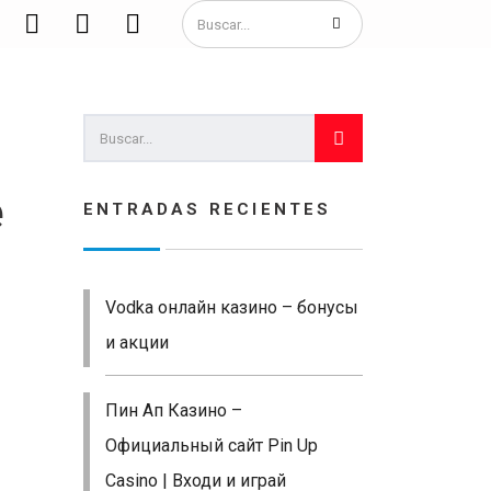
e
ENTRADAS RECIENTES
Vodka онлайн казино – бонусы
и акции
Пин Ап Казино –
Официальный сайт Pin Up
Casino | Входи и играй