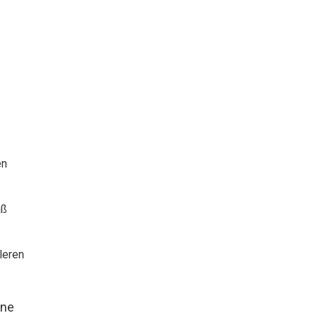
en
aß
leren
une