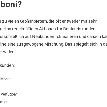
boni?
ve zu vielen Großanbietern, die oft entweder mit sehr
ngel an regelmäßigen Aktionen für Bestandskunden
sschließlich auf Neukunden fokussieren und danach k
line eine ausgewogene Mischung. Das spiegelt sich in d
r wider.
skunden:
 Monat
h
s verfügbar
ämien