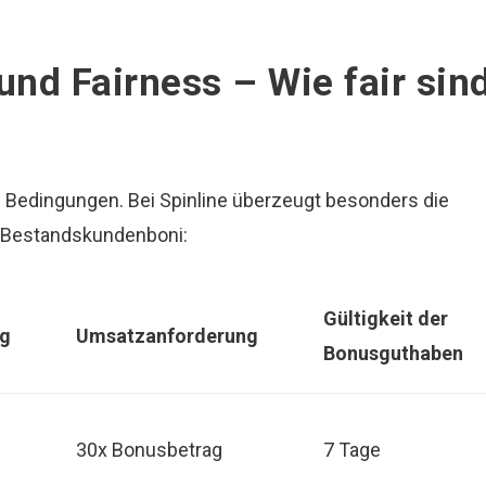
nd Fairness – Wie fair sin
e Bedingungen. Bei Spinline überzeugt besonders die
 Bestandskundenboni:
Gültigkeit der
ng
Umsatzanforderung
Bonusguthaben
30x Bonusbetrag
7 Tage