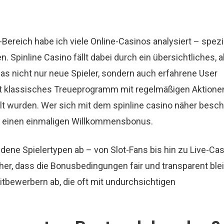
-Bereich habe ich viele Online-Casinos analysiert – spezi
Spinline Casino fällt dabei durch ein übersichtliches, a
as nicht nur neue Spieler, sondern auch erfahrene User
iert klassisches Treueprogramm mit regelmäßigen Aktionen
t wurden. Wer sich mit dem spinline casino näher beschä
ur einen einmaligen Willkommensbonus.
dene Spielertypen ab – von Slot-Fans bis hin zu Live-Cas
icher, dass die Bonusbedingungen fair und transparent ble
itbewerbern ab, die oft mit undurchsichtigen