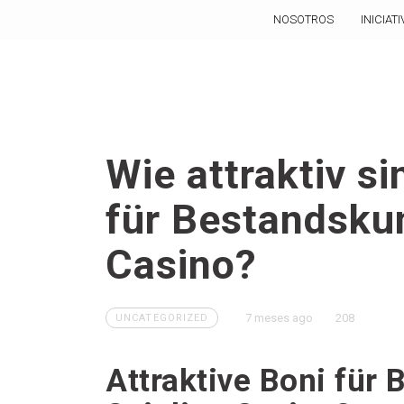
NOSOTROS
INICIAT
Wie attraktiv s
für Bestandskun
Casino?
7 meses ago
208
UNCATEGORIZED
Attraktive Boni für