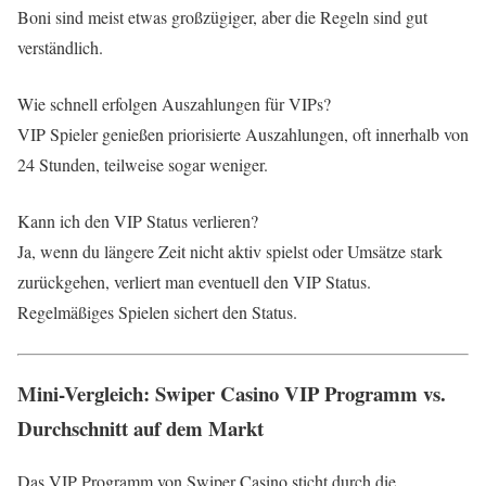
Boni sind meist etwas großzügiger, aber die Regeln sind gut
verständlich.
Wie schnell erfolgen Auszahlungen für VIPs?
VIP Spieler genießen priorisierte Auszahlungen, oft innerhalb von
24 Stunden, teilweise sogar weniger.
Kann ich den VIP Status verlieren?
Ja, wenn du längere Zeit nicht aktiv spielst oder Umsätze stark
zurückgehen, verliert man eventuell den VIP Status.
Regelmäßiges Spielen sichert den Status.
Mini-Vergleich: Swiper Casino VIP Programm vs.
Durchschnitt auf dem Markt
Das VIP Programm von Swiper Casino sticht durch die