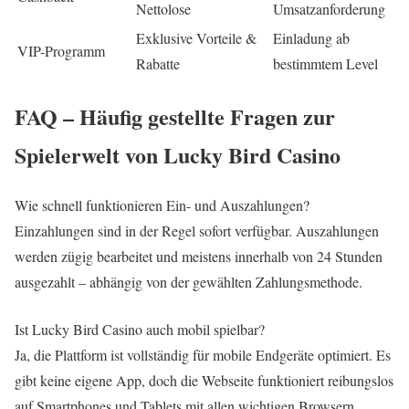
Nettolose
Umsatzanforderung
Exklusive Vorteile &
Einladung ab
VIP-Programm
Rabatte
bestimmtem Level
FAQ – Häufig gestellte Fragen zur
Spielerwelt von Lucky Bird Casino
Wie schnell funktionieren Ein- und Auszahlungen?
Einzahlungen sind in der Regel sofort verfügbar. Auszahlungen
werden zügig bearbeitet und meistens innerhalb von 24 Stunden
ausgezahlt – abhängig von der gewählten Zahlungsmethode.
Ist Lucky Bird Casino auch mobil spielbar?
Ja, die Plattform ist vollständig für mobile Endgeräte optimiert. Es
gibt keine eigene App, doch die Webseite funktioniert reibungslos
auf Smartphones und Tablets mit allen wichtigen Browsern.