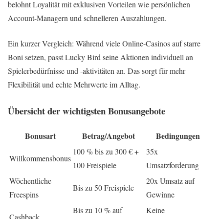
belohnt Loyalität mit exklusiven Vorteilen wie persönlichen
Account-Managern und schnelleren Auszahlungen.
Ein kurzer Vergleich: Während viele Online-Casinos auf starre
Boni setzen, passt Lucky Bird seine Aktionen individuell an
Spielerbedürfnisse und -aktivitäten an. Das sorgt für mehr
Flexibilität und echte Mehrwerte im Alltag.
Übersicht der wichtigsten Bonusangebote
Bonusart
Betrag/Angebot
Bedingungen
100 % bis zu 300 € +
35x
Willkommensbonus
100 Freispiele
Umsatzforderung
Wöchentliche
20x Umsatz auf
Bis zu 50 Freispiele
Freespins
Gewinne
Bis zu 10 % auf
Keine
Cashback