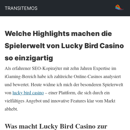
TRANSITEMOS
Welche Highlights machen die
Spielerwelt von Lucky Bird Casino
so einzigartig
Als erfahrener SEO-Kopiraÿter mit zehn Jahren Expertise im
iGaming-Bereich habe ich zahlreiche Online-Casinos analysiert
und bewertet. Heute widme ich mich der besonderen Spielerwelt
von
lucky bird casino
– einer Plattform, die sich durch ein
vielfältiges Angebot und innovative Features klar vom Markt
abhebt.
Was macht Lucky Bird Casino zur