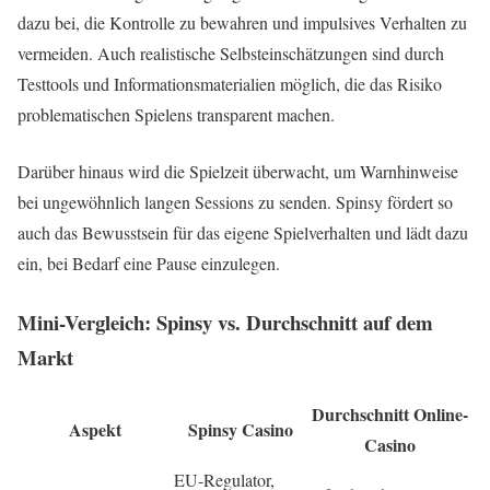
dazu bei, die Kontrolle zu bewahren und impulsives Verhalten zu
vermeiden. Auch realistische Selbsteinschätzungen sind durch
Testtools und Informationsmaterialien möglich, die das Risiko
problematischen Spielens transparent machen.
Darüber hinaus wird die Spielzeit überwacht, um Warnhinweise
bei ungewöhnlich langen Sessions zu senden. Spinsy fördert so
auch das Bewusstsein für das eigene Spielverhalten und lädt dazu
ein, bei Bedarf eine Pause einzulegen.
Mini-Vergleich: Spinsy vs. Durchschnitt auf dem
Markt
Durchschnitt Online-
Aspekt
Spinsy Casino
Casino
EU-Regulator,