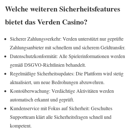
Welche weiteren Sicherheitsfeatures
bietet das Verden Casino?
Sicherer Zahlungsverkehr: Verden unterstützt nur geprüfte
Zahlungsanbieter mit schnellem und sicherem Geldtransfer.
Datenschutzkonformität: Alle Spielerinformationen werden
gemäß DSGVO-Richtlinien behandelt.
Regelmäßige Sicherheitsupdates: Die Plattform wird stetig
aktualisiert, um neue Bedrohungen abzuwehren.
Kontoüberwachung: Verdächtige Aktivitäten werden
automatisch erkannt und geprüft.
Kundenservice mit Fokus auf Sicherheit: Geschultes
Supportteam klärt alle Sicherheitsfragen schnell und
kompetent.