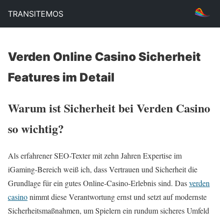
TRANSITEMOS
Verden Online Casino Sicherheit
Features im Detail
Warum ist Sicherheit bei Verden Casino
so wichtig?
Als erfahrener SEO-Texter mit zehn Jahren Expertise im
iGaming-Bereich weiß ich, dass Vertrauen und Sicherheit die
Grundlage für ein gutes Online-Casino-Erlebnis sind. Das
verden
casino
nimmt diese Verantwortung ernst und setzt auf modernste
Sicherheitsmaßnahmen, um Spielern ein rundum sicheres Umfeld