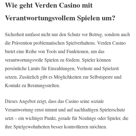
Wie geht Verden Casino mit
Verantwortungsvollem Spielen um?
Sicherheit umfasst nicht nur den Schutz vor Betrug, sondern auch
die Prävention problematischen Spielverhaltens. Verden Casino
bietet eine Reihe von Tools und Funktionen, um das
verantwortungsvolle Spielen zu fördern. Spieler können
persönliche Limits für Einzahlungen, Verluste und Spielzeit
setzen. Zusätzlich gibt es Möglichkeiten zur Selbstsperre und
Kontakt zu Beratungsstellen.
Dieses Angebot zeigt, dass das Casino seine soziale
Verantwortung ernst nimmt und auf nachhaltigen Spielerschutz
setzt – ein wichtiger Punkt, gerade für Neulinge oder Spieler, die
ihre Spielgewohnheiten besser kontrollieren möchten.