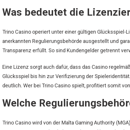
Was bedeutet die Lizenzier
Trino Casino operiert unter einer gültigen Glücksspiel-L
anerkannten Regulierungsbehörde ausgestellt und garan
Transparenz erfüllt. So sind Kundengelder getrennt ve
Eine Lizenz sorgt auch dafür, dass das Casino regelmä
Glücksspiel bis hin zur Verifizierung der Spieleridenti
deutlich. Wer bei Trino Casino spielt, profitiert somit v
Welche Regulierungsbehörd
Trino Casino wird von der Malta Gaming Authority (MGA)