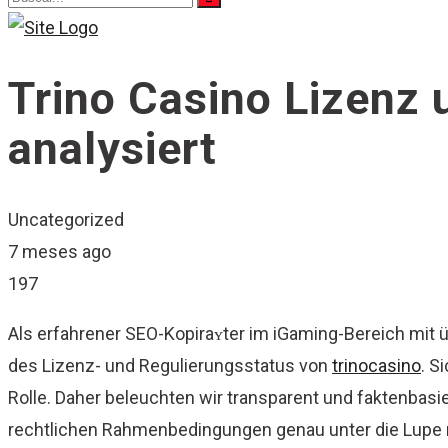
Trino Casino Lizenz
analysiert
Uncategorized
7 meses ago
197
Als erfahrener SEO-Kopiraʏter im iGaming-Bereich mit 
des Lizenz- und Regulierungsstatus von
trinocasino
. S
Rolle. Daher beleuchten wir transparent und faktenbasiert
rechtlichen Rahmenbedingungen genau unter die Lupe