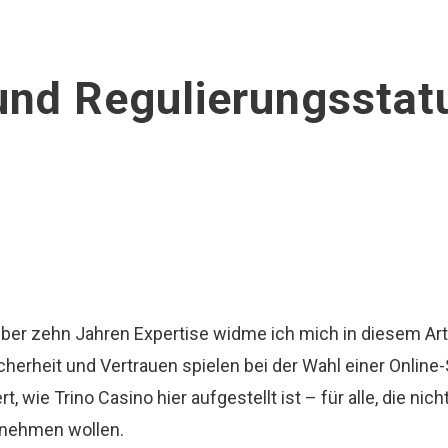
 und Regulierungssta
über zehn Jahren Expertise widme ich mich in diesem Ar
icherheit und Vertrauen spielen bei der Wahl einer Online-
, wie Trino Casino hier aufgestellt ist – für alle, die nic
 nehmen wollen.