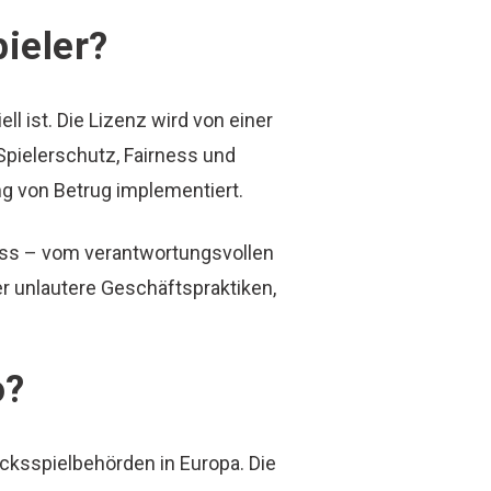
ieler?
l ist. Die Lizenz wird von einer
Spielerschutz, Fairness und
g von Betrug implementiert.
muss – vom verantwortungsvollen
der unlautere Geschäftspraktiken,
o?
cksspielbehörden in Europa. Die