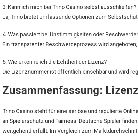
3. Kann ich mich bei Trino Casino selbst ausschließen?
Ja, Trino bietet umfassende Optionen zum Selbstschutz,
4. Was passiert bei Unstimmigkeiten oder Beschwerde
Ein transparenter Beschwerdeprozess wird angeboten, z
5. Wie erkenne ich die Echtheit der Lizenz?
Die Lizenznummer ist öffentlich einsehbar und wird re
Zusammenfassung: Lizenz 
Trino Casino steht für eine seriöse und regulierte Onli
an Spielerschutz und Fairness. Deutsche Spieler finden
weitgehend erfüllt. Im Vergleich zum Marktdurchschni