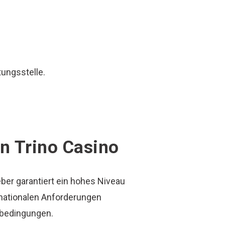
ungsstelle.
n Trino Casino
eber garantiert ein hohes Niveau
 nationalen Anforderungen
nbedingungen.