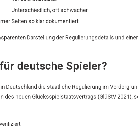
s
Unterschiedlich, oft schwächer
mmer
Selten so klar dokumentiert
ansparenten Darstellung der Regulierungsdetails und eine
 für deutsche Spieler?
n Deutschland die staatliche Regulierung im Vordergrund.
en des neuen Glücksspielstaatsvertrags (GlüStV 2021), s
rifiziert.