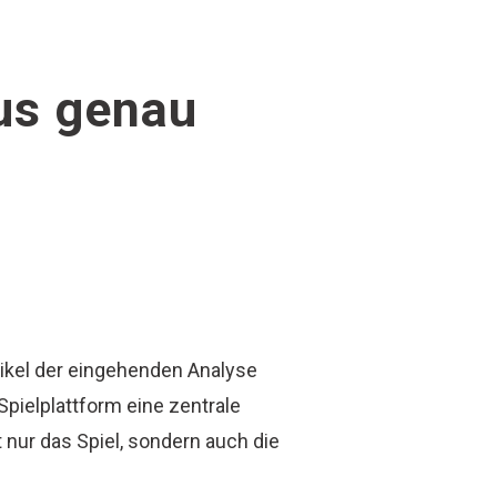
tus genau
tikel der eingehenden Analyse
Spielplattform eine zentrale
ht nur das Spiel, sondern auch die