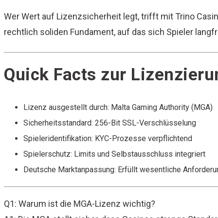
Wer Wert auf Lizenzsicherheit legt, trifft mit Trino Casi
rechtlich soliden Fundament, auf das sich Spieler langf
Quick Facts zur Lizenzieru
Lizenz ausgestellt durch: Malta Gaming Authority (MGA)
Sicherheitsstandard: 256-Bit SSL-Verschlüsselung
Spieleridentifikation: KYC-Prozesse verpflichtend
Spielerschutz: Limits und Selbstausschluss integriert
Deutsche Marktanpassung: Erfüllt wesentliche Anforder
Q1: Warum ist die MGA-Lizenz wichtig?