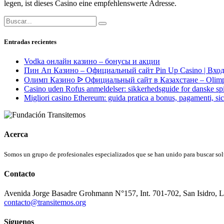
legen, ist dieses Casino eine empfehlenswerte Adresse.
Entradas recientes
Vodka онлайн казино – бонусы и акции
Пин Ап Казино – Официальный сайт Pin Up Casino | Вход
Олимп Казино ᐉ Официальный сайт в Казахстане – Olimp
Casino uden Rofus anmeldelser: sikkerhedsguide for danske spi
Migliori casino Ethereum: guida pratica a bonus, pagamenti, si
Acerca
Somos un grupo de profesionales especializados que se han unido para buscar solu
Contacto
Avenida Jorge Basadre Grohmann N°157, Int. 701-702, San Isidro, 
contacto@transitemos.org
Síguenos