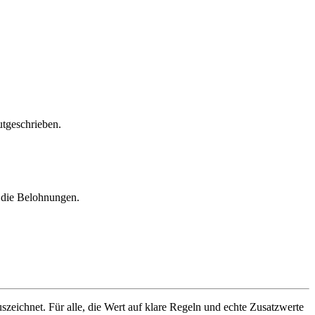
utgeschrieben.
r die Belohnungen.
zeichnet. Für alle, die Wert auf klare Regeln und echte Zusatzwerte