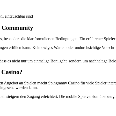
ni eintauschbar sind
er Community
, besonders die klar formulierten Bedingungen. Ein erfahrener Spieler 
ngen erfüllen kann. Kein ewiges Warten oder undurchsichtige Vorschrif
, dass es nicht nur um einmalige Boni geht, sondern um nachhaltige Bel
 Casino?
 Angebot an Spielen macht Spingranny Casino für viele Spieler intere
eingesetzt werden kann.
Neueinsteigern den Zugang erleichtert. Die mobile Spielversion überzeug