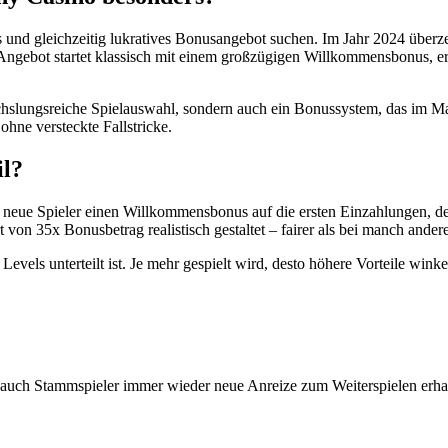
es und gleichzeitig lukratives Bonusangebot suchen. Im Jahr 2024 überz
Das Angebot startet klassisch mit einem großzügigen Willkommensbonus, 
hslungsreiche Spielauswahl, sondern auch ein Bonussystem, das im Mark
hne versteckte Fallstricke.
il?
 neue Spieler einen Willkommensbonus auf die ersten Einzahlungen, de
on 35x Bonusbetrag realistisch gestaltet – fairer als bei manch ander
evels unterteilt ist. Je mehr gespielt wird, desto höhere Vorteile winke
 auch Stammspieler immer wieder neue Anreize zum Weiterspielen erha