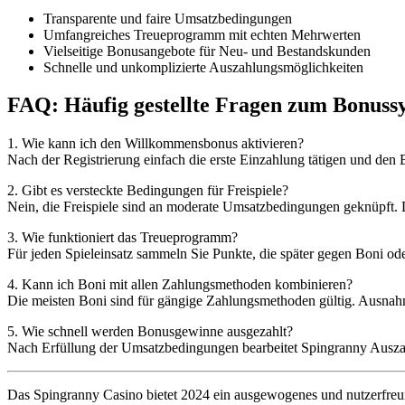
Transparente und faire Umsatzbedingungen
Umfangreiches Treueprogramm mit echten Mehrwerten
Vielseitige Bonusangebote für Neu- und Bestandskunden
Schnelle und unkomplizierte Auszahlungsmöglichkeiten
FAQ: Häufig gestellte Fragen zum Bonuss
1. Wie kann ich den Willkommensbonus aktivieren?
Nach der Registrierung einfach die erste Einzahlung tätigen und den 
2. Gibt es versteckte Bedingungen für Freispiele?
Nein, die Freispiele sind an moderate Umsatzbedingungen geknüpft. 
3. Wie funktioniert das Treueprogramm?
Für jeden Spieleinsatz sammeln Sie Punkte, die später gegen Boni ode
4. Kann ich Boni mit allen Zahlungsmethoden kombinieren?
Die meisten Boni sind für gängige Zahlungsmethoden gültig. Ausnah
5. Wie schnell werden Bonusgewinne ausgezahlt?
Nach Erfüllung der Umsatzbedingungen bearbeitet Spingranny Ausza
Das Spingranny Casino bietet 2024 ein ausgewogenes und nutzerfreund