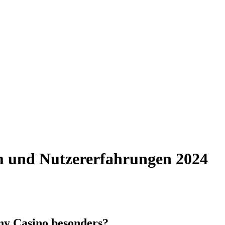
m und Nutzererfahrungen 2024
ny Casino besonders?