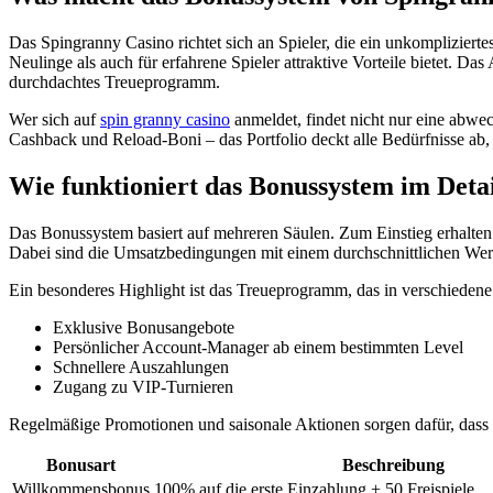
Das Spingranny Casino richtet sich an Spieler, die ein unkompliziert
Neulinge als auch für erfahrene Spieler attraktive Vorteile bietet. 
durchdachtes Treueprogramm.
Wer sich auf
spin granny casino
anmeldet, findet nicht nur eine abwec
Cashback und Reload-Boni – das Portfolio deckt alle Bedürfnisse ab, o
Wie funktioniert das Bonussystem im Deta
Das Bonussystem basiert auf mehreren Säulen. Zum Einstieg erhalten
Dabei sind die Umsatzbedingungen mit einem durchschnittlichen Wert v
Ein besonderes Highlight ist das Treueprogramm, das in verschiedene L
Exklusive Bonusangebote
Persönlicher Account-Manager ab einem bestimmten Level
Schnellere Auszahlungen
Zugang zu VIP-Turnieren
Regelmäßige Promotionen und saisonale Aktionen sorgen dafür, dass
Bonusart
Beschreibung
Willkommensbonus
100% auf die erste Einzahlung + 50 Freispiele