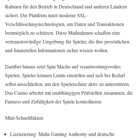
Rahmen für den Betrieb in Deutschland und anderen Ländern
sichert. Die Plattform nutzt moderne SSL-
Verschlüsselungstechnologien, um Daten und Transaktionen
bestmöglich zu schützen. Diese Maßnahmen schaffen eine
vertrauenswürdige Umgebung für Spieler, die ihre persönlichen
und finanziellen Informationen sicher wissen wollen.
Darüber hinaus setzt Spin Macho auf verantwortungsvolles
Spielen. Spieler können Limits einstellen und sich bei Bedarf
selbst ausschließen, um den Spielerschutz aktiv zu unterstützen.
Das Casino arbeitet mit unabhängigen Prüfstellen zusammen, die
Fairness und Zufälligkeit der Spiele kontrollieren.
Mini-Schnellfakten:
Lizenzierung: Malta Gaming Authority und deutsche