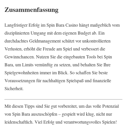
Zusammenfassung
Langfristiger Erfolg im Spin Bara Casino hängt maßgeblich vom
disziplinierten Umgang mit dem eigenen Budget ab. Ein
durchdachtes Geldmanagement schützt vor unkontrollierten
Verlusten, erhöht die Freude am Spiel und verbessert die
Gewinnchancen. Nutzen Sie die eingebauten Tools bei Spin
Bara, um Limits vernünftig zu setzen, und behalten Sie Ihre
Spielgewohnheiten immer im Blick. So schaffen Sie beste
Voraussetzungen für nachhaltigen Spielspaß und finanzielle
Sicherheit.
Mit diesen Tipps sind Sie gut vorbereitet, um das volle Potenzial
von Spin Bara auszuschöpfen – gespielt wird klug, nicht nur
leidenschaftlich. Viel Erfolg und verantwortungsvolles Spielen!