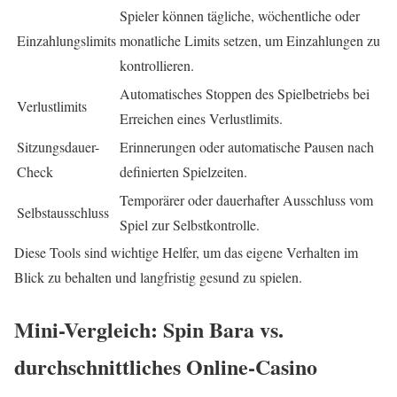
Spieler können tägliche, wöchentliche oder
Einzahlungslimits
monatliche Limits setzen, um Einzahlungen zu
kontrollieren.
Automatisches Stoppen des Spielbetriebs bei
Verlustlimits
Erreichen eines Verlustlimits.
Sitzungsdauer-
Erinnerungen oder automatische Pausen nach
Check
definierten Spielzeiten.
Temporärer oder dauerhafter Ausschluss vom
Selbstausschluss
Spiel zur Selbstkontrolle.
Diese Tools sind wichtige Helfer, um das eigene Verhalten im
Blick zu behalten und langfristig gesund zu spielen.
Mini-Vergleich: Spin Bara vs.
durchschnittliches Online-Casino