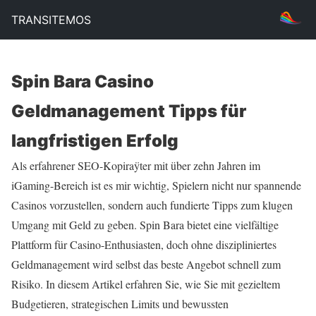
TRANSITEMOS
Spin Bara Casino
Geldmanagement Tipps für
langfristigen Erfolg
Als erfahrener SEO-Kopiraÿter mit über zehn Jahren im
iGaming-Bereich ist es mir wichtig, Spielern nicht nur spannende
Casinos vorzustellen, sondern auch fundierte Tipps zum klugen
Umgang mit Geld zu geben. Spin Bara bietet eine vielfältige
Plattform für Casino-Enthusiasten, doch ohne diszipliniertes
Geldmanagement wird selbst das beste Angebot schnell zum
Risiko. In diesem Artikel erfahren Sie, wie Sie mit gezieltem
Budgetieren, strategischen Limits und bewussten