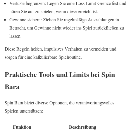
Verluste begrenzen: Legen Sie eine Loss-Limit-Grenze fest und
hören Sie auf zu spielen, wenn diese erreicht ist.
Gewinne sichern: Ziehen Sie regelmäßige Auszahlungen in
Betracht, um Gewinne nicht wieder ins Spiel zurückfließen zu
lassen.
Diese Regeln helfen, impulsives Verhalten zu vermeiden und
sorgen für eine kalkulierbare Spielroutine.
Praktische Tools und Limits bei Spin
Bara
Spin Bara bietet diverse Optionen, die verantwortungsvolles
Spielen unterstützen:
Funktion
Beschreibung