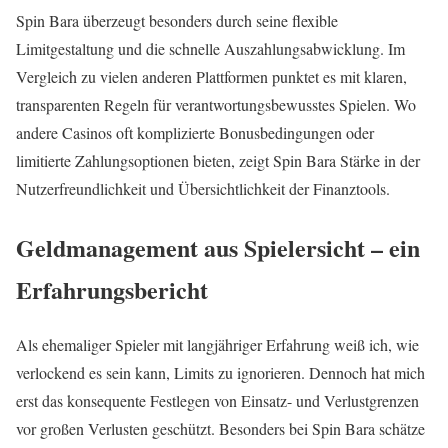
Spin Bara überzeugt besonders durch seine flexible
Limitgestaltung und die schnelle Auszahlungsabwicklung. Im
Vergleich zu vielen anderen Plattformen punktet es mit klaren,
transparenten Regeln für verantwortungsbewusstes Spielen. Wo
andere Casinos oft komplizierte Bonusbedingungen oder
limitierte Zahlungsoptionen bieten, zeigt Spin Bara Stärke in der
Nutzerfreundlichkeit und Übersichtlichkeit der Finanztools.
Geldmanagement aus Spielersicht – ein
Erfahrungsbericht
Als ehemaliger Spieler mit langjähriger Erfahrung weiß ich, wie
verlockend es sein kann, Limits zu ignorieren. Dennoch hat mich
erst das konsequente Festlegen von Einsatz- und Verlustgrenzen
vor großen Verlusten geschützt. Besonders bei Spin Bara schätze