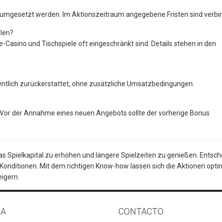
 umgesetzt werden. Im Aktionszeitraum angegebene Fristen sind verbin
elen?
Casino und Tischspiele oft eingeschränkt sind. Details stehen in den
entlich zurückerstattet, ohne zusätzliche Umsatzbedingungen.
bt. Vor der Annahme eines neuen Angebots sollte der vorherige Bonus
as Spielkapital zu erhöhen und längere Spielzeiten zu genießen. Entsc
Konditionen. Mit dem richtigen Know-how lassen sich die Aktionen opti
igern.
CA
CONTACTO