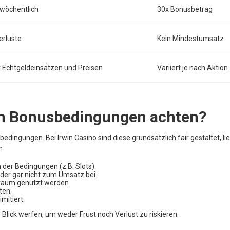
 wöchentlich
30x Bonusbetrag
erluste
Kein Mindestumsatz
 Echtgeldeinsätzen und Preisen
Variiert je nach Aktion
en Bonusbedingungen achten?
edingungen. Bei Irwin Casino sind diese grundsätzlich fair gestaltet, li
:
der Bedingungen (z.B. Slots).
oder gar nicht zum Umsatz bei.
traum genutzt werden.
ten.
mitiert.
n Blick werfen, um weder Frust noch Verlust zu riskieren.