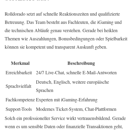
Rolldorado setzt auf schnelle Reaktionszeiten und qualifizierte
Betreuung. Das Team besteht aus Fachleuten, die iGaming und
die technischen Abläufe genau verstehen. Gerade bei heiklen
Themen wie Auszahlungen, Bonusbedingungen oder Spielbarkeit
können sie kompetent und transparent Auskunft geben.
Merkmal
Beschreibung
Erreichbarkeit
24/7 Live-Chat, schnelle E-Mail-Antworten
Deutsch, Englisch, weitere europäische
Sprachvielfalt
Sprachen
Fachkompetenz
Experten mit iGaming-Erfahrung
Support-Tools
Modernes Ticket-System, Chat-Plattformen
Solch ein professioneller Service wirkt vertrauensbildend. Gerade
wenn es um sensible Daten oder finanzielle Transaktionen geht,