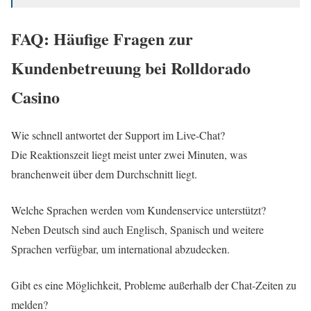
FAQ: Häufige Fragen zur
Kundenbetreuung bei Rolldorado
Casino
Wie schnell antwortet der Support im Live-Chat?
Die Reaktionszeit liegt meist unter zwei Minuten, was
branchenweit über dem Durchschnitt liegt.
Welche Sprachen werden vom Kundenservice unterstützt?
Neben Deutsch sind auch Englisch, Spanisch und weitere
Sprachen verfügbar, um international abzudecken.
Gibt es eine Möglichkeit, Probleme außerhalb der Chat-Zeiten zu
melden?