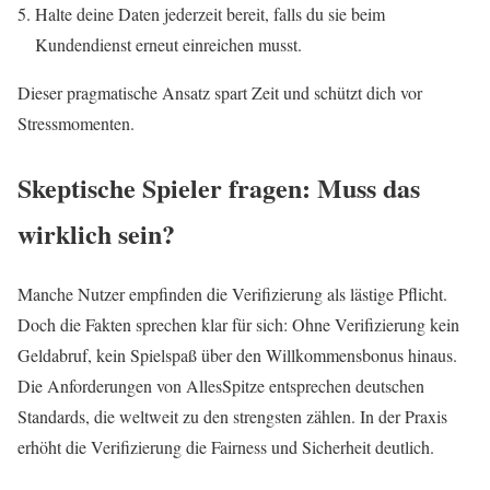
Halte deine Daten jederzeit bereit, falls du sie beim
Kundendienst erneut einreichen musst.
Dieser pragmatische Ansatz spart Zeit und schützt dich vor
Stressmomenten.
Skeptische Spieler fragen: Muss das
wirklich sein?
Manche Nutzer empfinden die Verifizierung als lästige Pflicht.
Doch die Fakten sprechen klar für sich: Ohne Verifizierung kein
Geldabruf, kein Spielspaß über den Willkommensbonus hinaus.
Die Anforderungen von AllesSpitze entsprechen deutschen
Standards, die weltweit zu den strengsten zählen. In der Praxis
erhöht die Verifizierung die Fairness und Sicherheit deutlich.