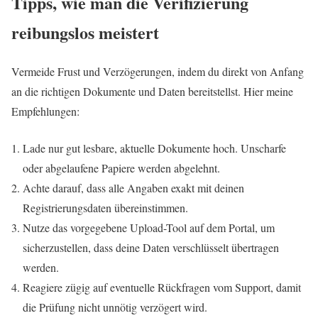
Tipps, wie man die Verifizierung
reibungslos meistert
Vermeide Frust und Verzögerungen, indem du direkt von Anfang
an die richtigen Dokumente und Daten bereitstellst. Hier meine
Empfehlungen:
Lade nur gut lesbare, aktuelle Dokumente hoch. Unscharfe
oder abgelaufene Papiere werden abgelehnt.
Achte darauf, dass alle Angaben exakt mit deinen
Registrierungsdaten übereinstimmen.
Nutze das vorgegebene Upload-Tool auf dem Portal, um
sicherzustellen, dass deine Daten verschlüsselt übertragen
werden.
Reagiere zügig auf eventuelle Rückfragen vom Support, damit
die Prüfung nicht unnötig verzögert wird.