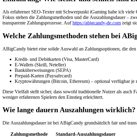
Als erfahrener SEO-Texter mit Schwerpunkt iGaming habe ich viele 
Fokus stehen die Zahlungsmethoden und die Auszahlungsdauer – zwei 
transparente Zahlungsprozesse. Auf
https://abigcandy-de.com
zeigt si
Welche Zahlungsmethoden stehen bei ABi
ABigCandy bietet eine solide Auswahl an Zahlungsoptionen, die den 
Kredit- und Debitkarten (Visa, MasterCard)
E-Wallets (Skrill, Neteller)
Banküberweisungen (SEPA)
Prepaid-Karten (Paysafecard)
Kryptowährungen (Bitcoin, Ethereum) – optional verfügbar je
Diese Vielfalt stellt sicher, dass sowohl traditionelle Nutzer als a
weniger erfahrenen Spielern den Einstieg erleichtert.
Wie lange dauern Auszahlungen wirklich?
Die Auszahlungsdauer ist bei ABigCandy grundsätzlich fair und transp
Zahlungsmethode
Standard-Auszahlungsdauer