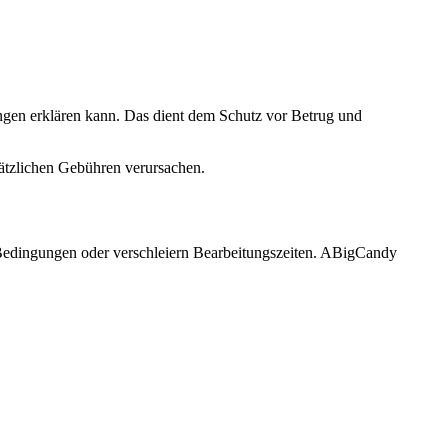
rungen erklären kann. Das dient dem Schutz vor Betrug und
sätzlichen Gebühren verursachen.
 Bedingungen oder verschleiern Bearbeitungszeiten. ABigCandy