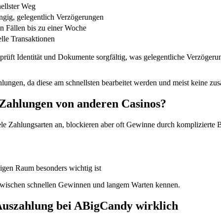
ellster Weg
gig, gelegentlich Verzögerungen
n Fällen bis zu einer Woche
lle Transaktionen
dy prüft Identität und Dokumente sorgfältig, was gelegentliche Verzöge
lungen, da diese am schnellsten bearbeitet werden und meist keine zu
Zahlungen von anderen Casinos?
ele Zahlungsarten an, blockieren aber oft Gewinne durch komplizierte
igen Raum besonders wichtig ist
d zwischen schnellen Gewinnen und langem Warten kennen.
 Auszahlung bei ABigCandy wirklich