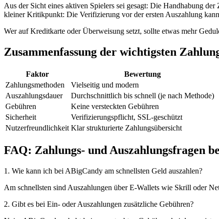
Aus der Sicht eines aktiven Spielers sei gesagt: Die Handhabung der 
kleiner Kritikpunkt: Die Verifizierung vor der ersten Auszahlung ka
Wer auf Kreditkarte oder Überweisung setzt, sollte etwas mehr Gedul
Zusammenfassung der wichtigsten Zahlung
Faktor
Bewertung
Zahlungsmethoden
Vielseitig und modern
Auszahlungsdauer
Durchschnittlich bis schnell (je nach Methode)
Gebühren
Keine versteckten Gebühren
Sicherheit
Verifizierungspflicht, SSL-geschützt
Nutzerfreundlichkeit
Klar strukturierte Zahlungsübersicht
FAQ: Zahlungs- und Auszahlungsfragen b
1. Wie kann ich bei ABigCandy am schnellsten Geld auszahlen?
Am schnellsten sind Auszahlungen über E-Wallets wie Skrill oder Net
2. Gibt es bei Ein- oder Auszahlungen zusätzliche Gebühren?