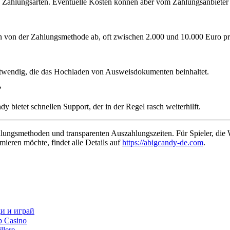
 Zahlungsarten. Eventuelle Kosten können aber vom Zahlungsanbieter
n von der Zahlungsmethode ab, oft zwischen 2.000 und 10.000 Euro pr
 notwendig, die das Hochladen von Ausweisdokumenten beinhaltet.
?
 bietet schnellen Support, der in der Regel rasch weiterhilft.
lungsmethoden und transparenten Auszahlungszeiten. Für Spieler, die We
ieren möchte, findet alle Details auf
https://abigcandy-de.com
.
и и играй
 Casino
llere