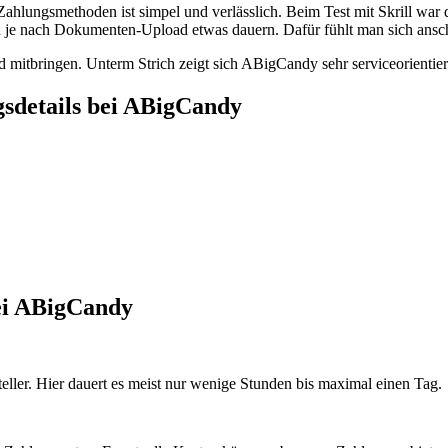
Zahlungsmethoden ist simpel und verlässlich. Beim Test mit Skrill war
nn je nach Dokumenten-Upload etwas dauern. Dafür fühlt man sich ansch
d mitbringen. Unterm Strich zeigt sich ABigCandy sehr serviceorientie
sdetails bei ABigCandy
ei ABigCandy
eller. Hier dauert es meist nur wenige Stunden bis maximal einen Tag.