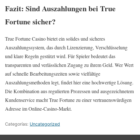
Fazit: Sind Auszahlungen bei True
Fortune sicher?
True Fortune Casino bietet ein solides und sicheres
Auszahlungssystem, das durch Lizenzierung, Verschlüsselung
und klare Regeln gestützt wird. Für Spieler bedeutet das
transparenten und verlässlichen Zugang zu ihrem Geld. Wer Wert
auf schnelle Bearbeitungszeiten sowie vielfältige
Auszahlungsmethoden legt, findet hier eine hochwertige Lösung.
Die Kombination aus regulierten Prozessen und ausgezeichnetem
Kundenservice macht True Fortune zu einer vertrauenswürdigen
Adresse im Online-Casino-Markt.
Categorías:
Uncategorized