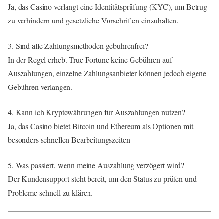
Ja, das Casino verlangt eine Identitätsprüfung (KYC), um Betrug
zu verhindern und gesetzliche Vorschriften einzuhalten.
3. Sind alle Zahlungsmethoden gebührenfrei?
In der Regel erhebt True Fortune keine Gebühren auf
Auszahlungen, einzelne Zahlungsanbieter können jedoch eigene
Gebühren verlangen.
4. Kann ich Kryptowährungen für Auszahlungen nutzen?
Ja, das Casino bietet Bitcoin und Ethereum als Optionen mit
besonders schnellen Bearbeitungszeiten.
5. Was passiert, wenn meine Auszahlung verzögert wird?
Der Kundensupport steht bereit, um den Status zu prüfen und
Probleme schnell zu klären.