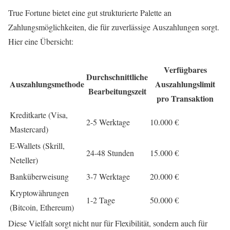
True Fortune bietet eine gut strukturierte Palette an
Zahlungsmöglichkeiten, die für zuverlässige Auszahlungen sorgt.
Hier eine Übersicht:
Verfügbares
Durchschnittliche
Auszahlungsmethode
Auszahlungslimit
Bearbeitungszeit
pro Transaktion
Kreditkarte (Visa,
2-5 Werktage
10.000 €
Mastercard)
E-Wallets (Skrill,
24-48 Stunden
15.000 €
Neteller)
Banküberweisung
3-7 Werktage
20.000 €
Kryptowährungen
1-2 Tage
50.000 €
(Bitcoin, Ethereum)
Diese Vielfalt sorgt nicht nur für Flexibilität, sondern auch für