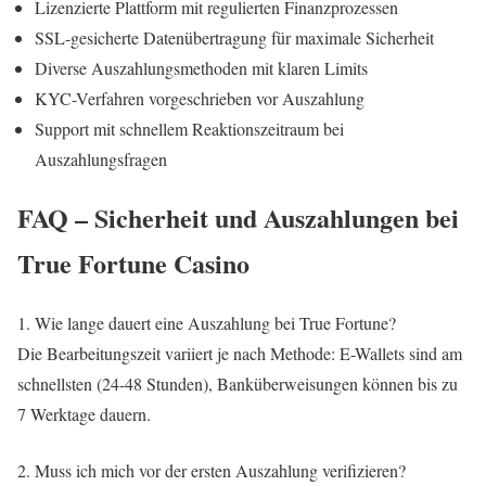
Lizenzierte Plattform mit regulierten Finanzprozessen
SSL-gesicherte Datenübertragung für maximale Sicherheit
Diverse Auszahlungsmethoden mit klaren Limits
KYC-Verfahren vorgeschrieben vor Auszahlung
Support mit schnellem Reaktionszeitraum bei
Auszahlungsfragen
FAQ – Sicherheit und Auszahlungen bei
True Fortune Casino
1. Wie lange dauert eine Auszahlung bei True Fortune?
Die Bearbeitungszeit variiert je nach Methode: E-Wallets sind am
schnellsten (24-48 Stunden), Banküberweisungen können bis zu
7 Werktage dauern.
2. Muss ich mich vor der ersten Auszahlung verifizieren?