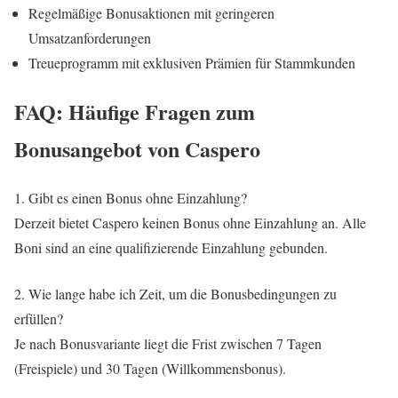
Regelmäßige Bonusaktionen mit geringeren
Umsatzanforderungen
Treueprogramm mit exklusiven Prämien für Stammkunden
FAQ: Häufige Fragen zum
Bonusangebot von Caspero
1. Gibt es einen Bonus ohne Einzahlung?
Derzeit bietet Caspero keinen Bonus ohne Einzahlung an. Alle
Boni sind an eine qualifizierende Einzahlung gebunden.
2. Wie lange habe ich Zeit, um die Bonusbedingungen zu
erfüllen?
Je nach Bonusvariante liegt die Frist zwischen 7 Tagen
(Freispiele) und 30 Tagen (Willkommensbonus).