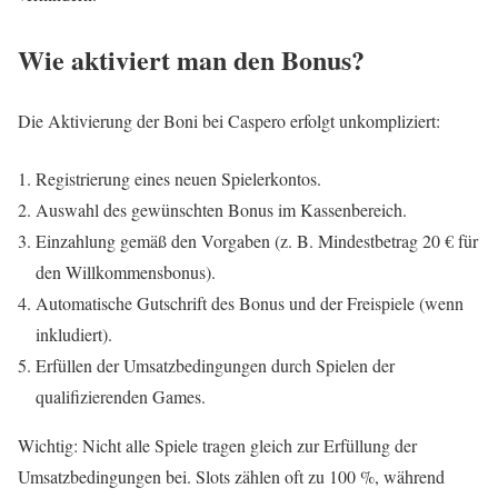
Wie aktiviert man den Bonus?
Die Aktivierung der Boni bei Caspero erfolgt unkompliziert:
Registrierung eines neuen Spielerkontos.
Auswahl des gewünschten Bonus im Kassenbereich.
Einzahlung gemäß den Vorgaben (z. B. Mindestbetrag 20 € für
den Willkommensbonus).
Automatische Gutschrift des Bonus und der Freispiele (wenn
inkludiert).
Erfüllen der Umsatzbedingungen durch Spielen der
qualifizierenden Games.
Wichtig: Nicht alle Spiele tragen gleich zur Erfüllung der
Umsatzbedingungen bei. Slots zählen oft zu 100 %, während