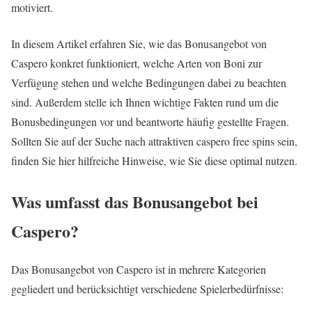
motiviert.
In diesem Artikel erfahren Sie, wie das Bonusangebot von
Caspero konkret funktioniert, welche Arten von Boni zur
Verfügung stehen und welche Bedingungen dabei zu beachten
sind. Außerdem stelle ich Ihnen wichtige Fakten rund um die
Bonusbedingungen vor und beantworte häufig gestellte Fragen.
Sollten Sie auf der Suche nach attraktiven caspero free spins sein,
finden Sie hier hilfreiche Hinweise, wie Sie diese optimal nutzen.
Was umfasst das Bonusangebot bei
Caspero?
Das Bonusangebot von Caspero ist in mehrere Kategorien
gegliedert und berücksichtigt verschiedene Spielerbedürfnisse: