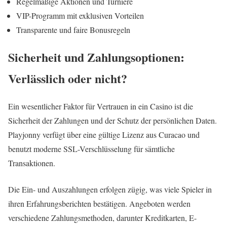
Regelmäßige Aktionen und Turniere
VIP-Programm mit exklusiven Vorteilen
Transparente und faire Bonusregeln
Sicherheit und Zahlungsoptionen:
Verlässlich oder nicht?
Ein wesentlicher Faktor für Vertrauen in ein Casino ist die
Sicherheit der Zahlungen und der Schutz der persönlichen Daten.
Playjonny verfügt über eine gültige Lizenz aus Curacao und
benutzt moderne SSL-Verschlüsselung für sämtliche
Transaktionen.
Die Ein- und Auszahlungen erfolgen zügig, was viele Spieler in
ihren Erfahrungsberichten bestätigen. Angeboten werden
verschiedene Zahlungsmethoden, darunter Kreditkarten, E-