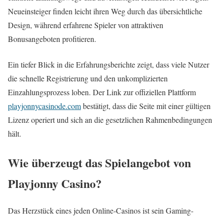
Neueinsteiger finden leicht ihren Weg durch das übersichtliche
Design, während erfahrene Spieler von attraktiven
Bonusangeboten profitieren.
Ein tiefer Blick in die Erfahrungsberichte zeigt, dass viele Nutzer
die schnelle Registrierung und den unkomplizierten
Einzahlungsprozess loben. Der Link zur offiziellen Plattform
playjonnycasinode.com
bestätigt, dass die Seite mit einer gültigen
Lizenz operiert und sich an die gesetzlichen Rahmenbedingungen
hält.
Wie überzeugt das Spielangebot von
Playjonny Casino?
Das Herzstück eines jeden Online-Casinos ist sein Gaming-