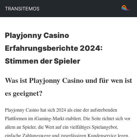
TRANSITEMOS
Playjonny Casino
Erfahrungsberichte 2024:
Stimmen der Spieler
Was ist Playjonny Casino und für wen ist
es geeignet?
Playjonny Casino hat sich 2024 als eine der aufstrebenden
Plattformen im iGaming-Markt etabliert. Die Seite richtet sich vor
allem an Spieler, die Wert auf ein vielfältiges Spielangebot,
einfache Zahlungswege und zuverlässigen Kundenservice legen.