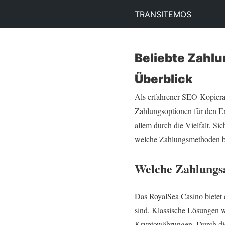
TRANSITEMOS
Beliebte Zahlu
Überblick
Als erfahrener SEO-Kopierau
Zahlungsoptionen für den E
allem durch die Vielfalt, Si
welche Zahlungsmethoden be
Welche Zahlungsa
Das RoyalSea Casino bietet e
sind. Klassische Lösungen w
Kryptowährungen. Durch dies