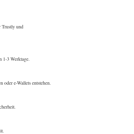
r Trustly und
n 1-3 Werktage.
 oder e-Wallets entstehen.
herheit.
it.