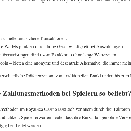
 schnelle und sichere Transaktionen.
se e-Wallets punkten durch hohe Geschwindigkeit bei Auszahlungen.
ortüberweisungen direkt vom Bankkonto ohne lange Wartezeiten.
oin – bieten eine anonyme und dezentrale Alternative, die immer mehr
erschiedliche Präferenzen an: vom traditionellen Bankkunden bis zum D
 Zahlungsmethoden bei Spielern so beliebt
methoden im RoyalSea Casino lässt sich vor allem durch drei Faktoren e
undlichkeit. Spieler erwarten heute, dass ihre Einzahlungen ohne Ver
gig bearbeitet werden.