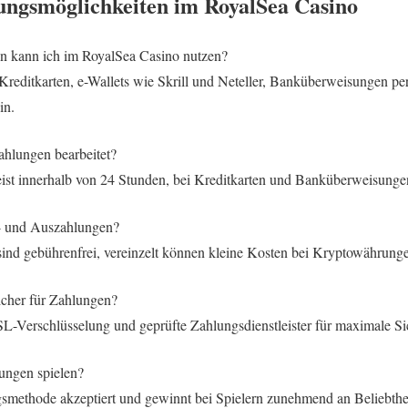
ngsmöglichkeiten im RoyalSea Casino
n kann ich im RoyalSea Casino nutzen?
Kreditkarten, e-Wallets wie Skrill und Neteller, Banküberweisungen pe
in.
ahlungen bearbeitet?
eist innerhalb von 24 Stunden, bei Kreditkarten und Banküberweisunge
n- und Auszahlungen?
nd gebührenfrei, vereinzelt können kleine Kosten bei Kryptowährungen
sicher für Zahlungen?
L-Verschlüsselung und geprüfte Zahlungsdienstleister für maximale Sic
ungen spielen?
ngsmethode akzeptiert und gewinnt bei Spielern zunehmend an Beliebthe