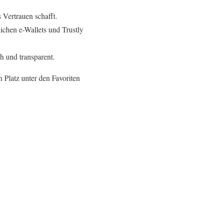
Vertrauen schafft.
chen e-Wallets und Trustly
h und transparent.
n Platz unter den Favoriten